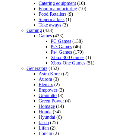
Catering equipment
(10)
Food manufacturing
(10)
Food Retailers
(9)
Supermarkets
(1)
Take aways
(3)
Gaming
(433)
Games
(433)
PC Games
(138)
Ps3 Games
(46)
Ps4 Games
(170)
Xbox 360 Games
(1)
Xbox One Games
(51)
Generators
(152)
Astra Korea
(2)
Aurora
(3)
Elemax
(2)
Empower
(3)
Grannitto
(8)
Green Power
(4)
Homage
(14)
Honda
(34)
Hyundai
(6)
Jasco
(25)
Lifan
(2)
Loncin
(2)