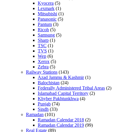
Kyocera
(5)
Lexmark
(1)
Mitsubishi
(1)
Panasonic
(5)
Pantum
(3)
Ricoh
(5)
Samsung
(5)
Sharp
(1)
TSC
(1)
TVS
(1)
Wep
(6)
Xerox
(5)
Zebra
(5)
Railway Stations
(143)
Azad Jammu & Kashmir
(1)
Balochistan
(24)
Federally Administered Tribal Areas
(2)
Islamabad Capital Territory
(2)
Khyber Pakhtunkhwa
(4)
Punjab
(74)
Sindh
(33)
Ramadan
(101)
Ramadan Calendar 2018
(2)
Ramadan Calendar 2019
(99)
Real Estate
(89)