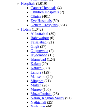
Hospitals
(1,019)
Cancer Hospitals
(4)
Children Hospitals
(2)
Clinics
(401)
Eye Hospitals
(50)
General Hospitals
(561)
Hotels
(1,042)
Abbottabad
(30)
Bahawalpur
(6)
Faisalabad
(21)
Gilgit
(27)
Gujranwala
(2)
Hyderabad
(11)
Islamabad
(124)
Kalam
(29)
Karachi
(80)
Lahore
(129)
Mansehra
(24)
Mingora
(21)
Multan
(28)
Murree
(105)
Muzaffarabad
(26)
Naran, Kaghan Valley
(91)
Nathiagali
(25)
Peshawar
(66)