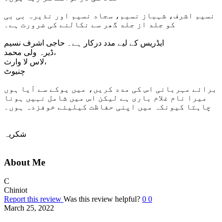
نسیم اشرف، شہباز نسیم، سجاد نسیم اور نذیرہ بی بی
کو جلد از جلد گھر سے نکالنے کی ضرورت ہے۔
ایڈریس کے لیے مدد درکار ہے۔ حاجی اشرف نسیم
ڈیرہ ولی محمد،
لاس لا وارث،
چنیوٹ
برائے مہربانی اس کی مدد کریں، میں یوکے سے آیا ہوں
میرا نام غلام باری ہے لیکن اس میں شامل نہیں ہونا
چاہتا کیونکہ میں اپنی حفاظت کیلیئے خوفزدہ ہوں۔
شکریہ
About Me
C
Chiniot
Report this review
Was this review helpful?
0
0
March 25, 2022