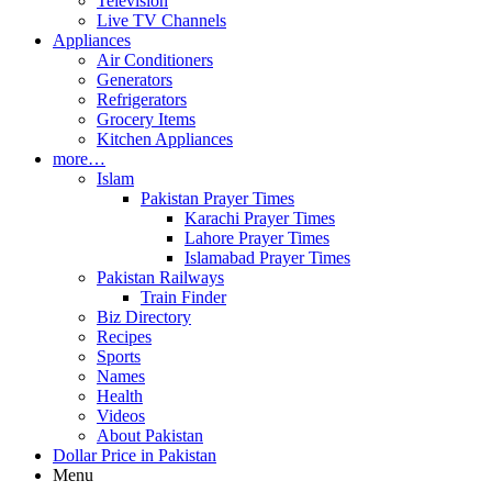
Television
Live TV Channels
Appliances
Air Conditioners
Generators
Refrigerators
Grocery Items
Kitchen Appliances
more…
Islam
Pakistan Prayer Times
Karachi Prayer Times
Lahore Prayer Times
Islamabad Prayer Times
Pakistan Railways
Train Finder
Biz Directory
Recipes
Sports
Names
Health
Videos
About Pakistan
Dollar Price in Pakistan
Menu