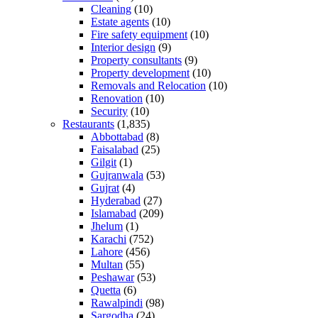
Cleaning
(10)
Estate agents
(10)
Fire safety equipment
(10)
Interior design
(9)
Property consultants
(9)
Property development
(10)
Removals and Relocation
(10)
Renovation
(10)
Security
(10)
Restaurants
(1,835)
Abbottabad
(8)
Faisalabad
(25)
Gilgit
(1)
Gujranwala
(53)
Gujrat
(4)
Hyderabad
(27)
Islamabad
(209)
Jhelum
(1)
Karachi
(752)
Lahore
(456)
Multan
(55)
Peshawar
(53)
Quetta
(6)
Rawalpindi
(98)
Sargodha
(24)