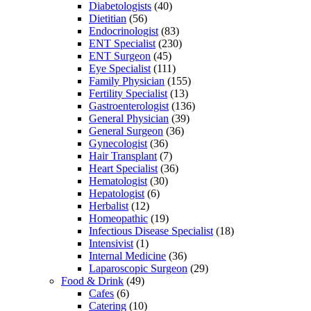
Diabetologists
(40)
Dietitian
(56)
Endocrinologist
(83)
ENT Specialist
(230)
ENT Surgeon
(45)
Eye Specialist
(111)
Family Physician
(155)
Fertility Specialist
(13)
Gastroenterologist
(136)
General Physician
(39)
General Surgeon
(36)
Gynecologist
(36)
Hair Transplant
(7)
Heart Specialist
(36)
Hematologist
(30)
Hepatologist
(6)
Herbalist
(12)
Homeopathic
(19)
Infectious Disease Specialist
(18)
Intensivist
(1)
Internal Medicine
(36)
Laparoscopic Surgeon
(29)
Food & Drink
(49)
Cafes
(6)
Catering
(10)