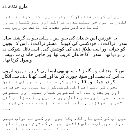
21 مارچ 2022
میں آپ کو اس خاندان کے بارے میں آگاہ کرنے کے لیے
لکھ رہا ہوں جو پہلے سدرہ نزاکت اور پھر گلناز سرور
کے ساتھ گھریلو تشدد کا باعث بن رہی ہے۔
یہ عورتیں اس خاندان کی بہو ہیں۔ پہلی بہو نے گزشتہ سال
سدرہ نزاکت نے خودکشی کی کیونکہ مسٹر نزاکت نے اس کے بچوں
کو چرانے اور اسے طلاق دینے کی کوشش کی۔ اسے نائلہ شوکت نے
زہر دیا تھا۔ سدرہ کا خاندان غریب تھا اور حاجی خاندان سے پیسے
وصول کرتا تھا۔
اس کے بعد اب وہ گلناز کے ساتھ بھی ایسا ہی کر رہے ہیں، انہوں
نے اس کے پیسے اور سونا چوری کر لیا اور اسے کھانا دینے سے انکار
کر دیا جبکہ وہ 10 ہفتوں کی حاملہ ہے۔ وہ اس کے تین
بچوں کو بھی اغوا کی کوشش کر رہے ہیں۔ وہ خوفزدہ
اور پریشان ہے۔ اس کے شوہر شباز نسیم اور بہنوئی
سجاد نسیم اور سسر قاتل ہیں جنہیں پہلے سزا دی گئی
تھی وہ خوفزدہ ہے اور اسے جلد از جلد مدد کی ضرورت
ہے۔
میں آپ کو کئی بار لکھ چکا ہوں اور کسی نے جواب نہیں
دیا۔ میں آپ سے اس خاتون اور اس کے تین بچوں کے لیے
مدد کی درخواست کر رہا ہوں۔